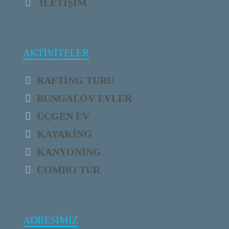
İLETİŞİM
AKTİVİTELER
RAFTİNG TURU
BUNGALOV EVLER
ÜÇGEN EV
KAYAKİNG
KANYONİNG
COMBO TUR
ADRESİMİZ