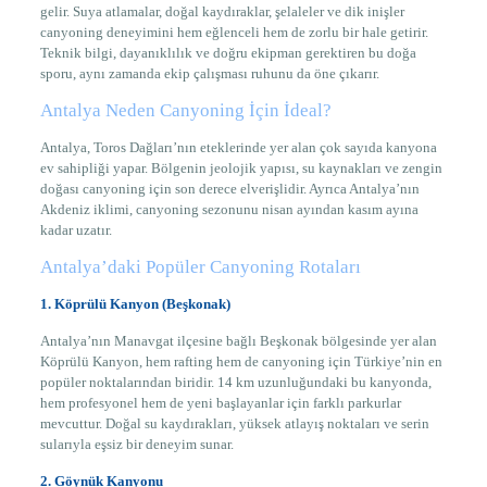
gelir. Suya atlamalar, doğal kaydıraklar, şelaleler ve dik inişler
canyoning deneyimini hem eğlenceli hem de zorlu bir hale getirir.
Teknik bilgi, dayanıklılık ve doğru ekipman gerektiren bu doğa
sporu, aynı zamanda ekip çalışması ruhunu da öne çıkarır.
Antalya Neden Canyoning İçin İdeal?
Antalya, Toros Dağları’nın eteklerinde yer alan çok sayıda kanyona
ev sahipliği yapar. Bölgenin jeolojik yapısı, su kaynakları ve zengin
doğası canyoning için son derece elverişlidir. Ayrıca Antalya’nın
Akdeniz iklimi, canyoning sezonunu nisan ayından kasım ayına
kadar uzatır.
Antalya’daki Popüler Canyoning Rotaları
1. Köprülü Kanyon (Beşkonak)
Antalya’nın Manavgat ilçesine bağlı Beşkonak bölgesinde yer alan
Köprülü Kanyon, hem rafting hem de canyoning için Türkiye’nin en
popüler noktalarından biridir. 14 km uzunluğundaki bu kanyonda,
hem profesyonel hem de yeni başlayanlar için farklı parkurlar
mevcuttur. Doğal su kaydırakları, yüksek atlayış noktaları ve serin
sularıyla eşsiz bir deneyim sunar.
2. Göynük Kanyonu