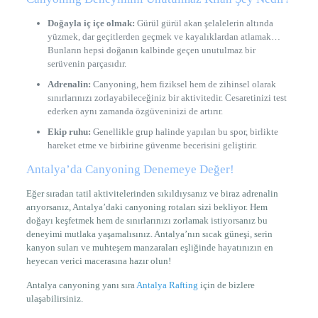
Doğayla iç içe olmak:
Gürül gürül akan şelalelerin altında
yüzmek, dar geçitlerden geçmek ve kayalıklardan atlamak…
Bunların hepsi doğanın kalbinde geçen unutulmaz bir
serüvenin parçasıdır.
Adrenalin:
Canyoning, hem fiziksel hem de zihinsel olarak
sınırlarınızı zorlayabileceğiniz bir aktivitedir. Cesaretinizi test
ederken aynı zamanda özgüveninizi de artırır.
Ekip ruhu:
Genellikle grup halinde yapılan bu spor, birlikte
hareket etme ve birbirine güvenme becerisini geliştirir.
Antalya’da Canyoning Denemeye Değer!
Eğer sıradan tatil aktivitelerinden sıkıldıysanız ve biraz adrenalin
arıyorsanız, Antalya’daki canyoning rotaları sizi bekliyor. Hem
doğayı keşfetmek hem de sınırlarınızı zorlamak istiyorsanız bu
deneyimi mutlaka yaşamalısınız. Antalya’nın sıcak güneşi, serin
kanyon suları ve muhteşem manzaraları eşliğinde hayatınızın en
heyecan verici macerasına hazır olun!
Antalya canyoning yanı sıra
Antalya Rafting
için de bizlere
ulaşabilirsiniz.