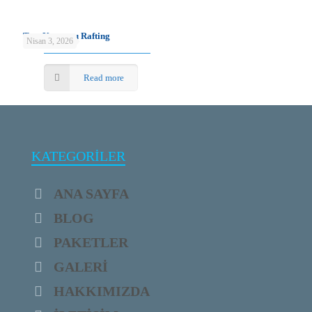
Tazı Kanyonu Rafting
Nisan 3, 2026
Read more
KATEGORİLER
ANA SAYFA
BLOG
PAKETLER
GALERİ
HAKKIMIZDA