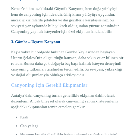
Kemer’e 4 km uzaklıktaki Göynük Kanyonu, hem doğa yürüyüşü
hem de canyoning için idealdir. Giriş kısmı yürüyüşe uygundur,
ancak iç kısımlarda şelaleler ve dar geçitlerle karşılaşırsınız. Su
seviyesi yaz aylarında bile yüksek olduğundan yüzme zorunludur.
Canyoning yapmak isteyenler için özel ekipman kiralanabilir.
3. Gömbe – Uçarsu Kanyonu
Kaş’a yakın bir bölgede bulunan Gömbe Yaylası’ndan başlayan
Uçarsu Şelalesi’nin oluşturduğu kanyon, daha sakin ve az bilinen bir
rotadır. Burası daha çok doğayla baş başa kalmak isteyen deneyimli
canyoning tutkunları tarafından tercih edilir. Su seviyesi, yüksekliği
ve doğal oluşumlarıyla oldukça etkileyicidir.
Canyoning İçin Gerekli Ekipmanlar
Antalya’daki canyoning turları genellikle ekipman dahil olarak
düzenlenir. Ancak bireysel olarak canyoning yapmak isteyenlerin
aşağıdaki ekipmanları temin etmeleri gerekir:
Kask
Can yeleği
Neopren kıyafet (özellikle bahar aylarında soğuk sular için)